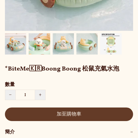
*BiteMe🇰🇷Boong Boong 松鼠充氣水泡
數量
−
+
加至購物車
簡介
−