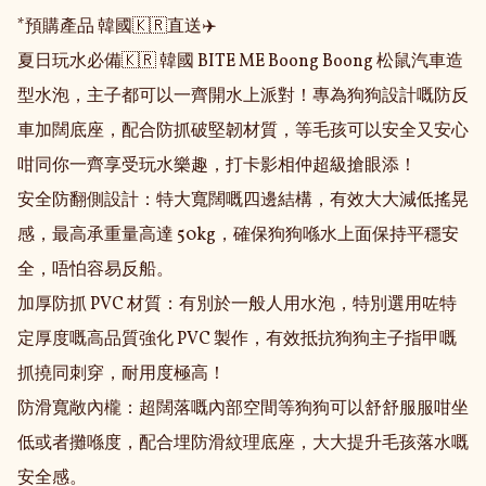
*預購產品 韓國🇰🇷直送✈️

夏日玩水必備🇰🇷 韓國 BITE ME Boong Boong 松鼠汽車造
型水泡，主子都可以一齊開水上派對！專為狗狗設計嘅防反
車加闊底座，配合防抓破堅韌材質，等毛孩可以安全又安心
咁同你一齊享受玩水樂趣，打卡影相仲超級搶眼添！

安全防翻側設計：特大寬闊嘅四邊結構，有效大大減低搖晃
感，最高承重量高達 50kg，確保狗狗喺水上面保持平穩安
全，唔怕容易反船。

加厚防抓 PVC 材質：有別於一般人用水泡，特別選用咗特
定厚度嘅高品質強化 PVC 製作，有效抵抗狗狗主子指甲嘅
抓撓同刺穿，耐用度極高！

防滑寬敞內櫳：超闊落嘅內部空間等狗狗可以舒舒服服咁坐
低或者攤喺度，配合埋防滑紋理底座，大大提升毛孩落水嘅
安全感。
