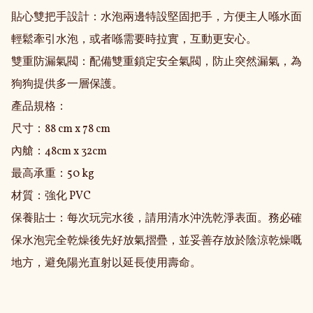
貼心雙把手設計：水泡兩邊特設堅固把手，方便主人喺水面
輕鬆牽引水泡，或者喺需要時拉實，互動更安心。

雙重防漏氣閥：配備雙重鎖定安全氣閥，防止突然漏氣，為
狗狗提供多一層保護。

產品規格：

尺寸：88 cm x 78 cm 

內艙：48cm x 32cm 

最高承重：50 kg

材質：強化 PVC

保養貼士：每次玩完水後，請用清水沖洗乾淨表面。務必確
保水泡完全乾燥後先好放氣摺疊，並妥善存放於陰涼乾燥嘅
地方，避免陽光直射以延長使用壽命。