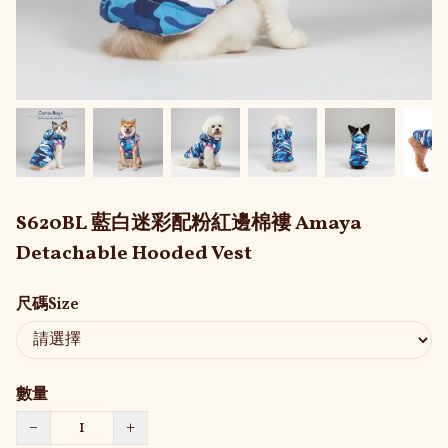
S620BL 藍白迷彩配粉紅邊棉褸 Amaya
Detachable Hooded Vest
尺碼Size
數量
−
+