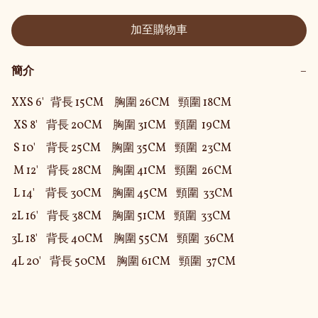
加至購物車
簡介
−
XXS 6'   背長 15CM     胸圍 26CM    頸圍 18CM

 XS 8'    背長 20CM     胸圍 31CM    頸圍  19CM

 S 10'     背長 25CM     胸圍 35CM    頸圍  23CM

 M 12'    背長 28CM     胸圍 41CM    頸圍  26CM

 L 14'     背長 30CM     胸圍 45CM    頸圍  33CM

2L 16'    背長 38CM     胸圍 51CM    頸圍  33CM

3L 18'    背長 40CM     胸圍 55CM    頸圍  36CM

4L 20'    背長 50CM     胸圍 61CM    頸圍  37CM