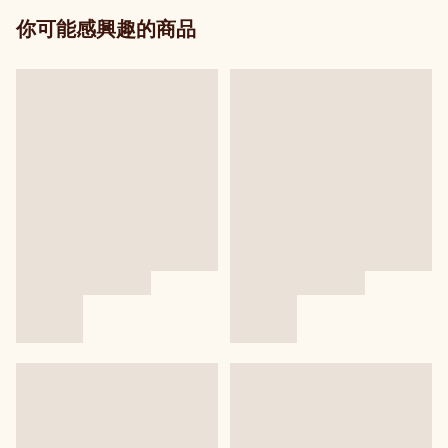
你可能感興趣的商品