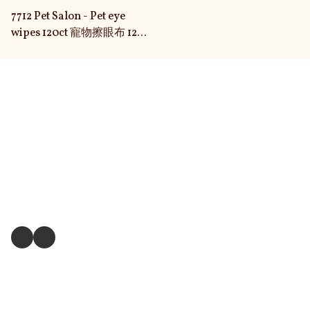
7712 Pet Salon - Pet eye
wipes 120ct 寵物擦眼布 120
張
關於我們
送貨及退換貨政策
送貨方式
毛孩衣服尺寸測量方式
關注我們