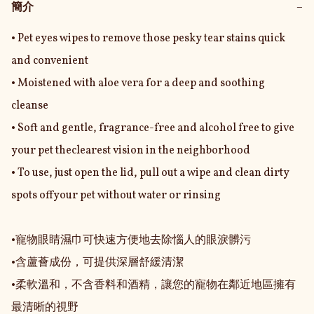
簡介
−
• Pet eyes wipes to remove those pesky tear stains quick 
and convenient

• Moistened with aloe vera for a deep and soothing 
cleanse

• Soft and gentle, fragrance-free and alcohol free to give 
your pet theclearest vision in the neighborhood

• To use, just open the lid, pull out a wipe and clean dirty 
spots offyour pet without water or rinsing

•寵物眼睛濕巾可快速方便地去除惱人的眼淚髒污

•含蘆薈成份，可提供深層舒緩清潔

•柔軟溫和，不含香料和酒精，讓您的寵物在鄰近地區擁有
最清晰的視野
