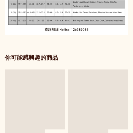
你可能感興趣的商品