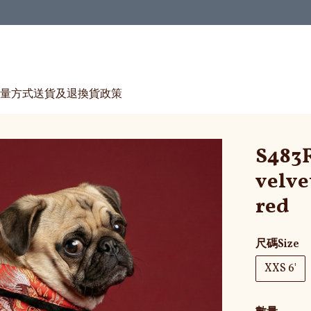
量方式
送貨及退換貨政策
S48
velve
red
尺碼Size
XXS 6'