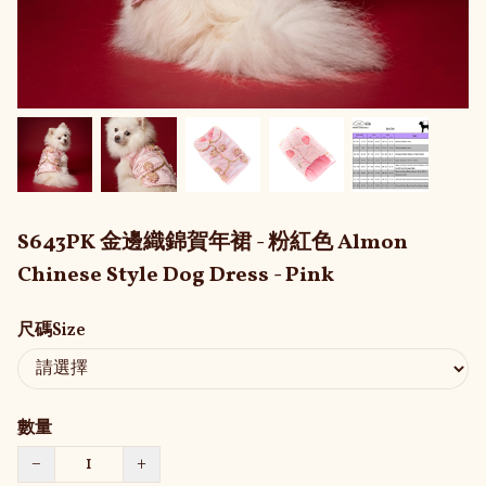
S643PK 金邊織錦賀年裙 - 粉紅色 Almon
Chinese Style Dog Dress - Pink
尺碼Size
數量
−
+