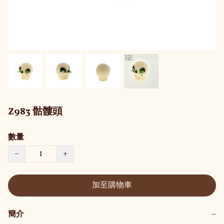
Z983 骷髏頭
數量
−
+
加至購物車
簡介
−