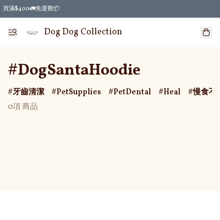
買滿$400🚛免運費📦
Dog Dog Collection
#DogSantaHoodie
牙齒清潔
PetSupplies
PetDental
Heal
慢食不
0項 商品