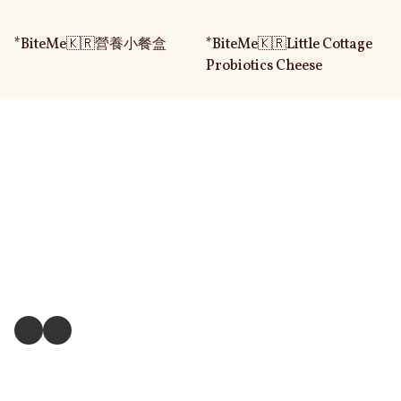
*BiteMe🇰🇷營養小餐盒
*BiteMe🇰🇷Little Cottage
Probiotics Cheese
關於我們
送貨及退換貨政策
送貨方式
毛孩衣服尺寸測量方式
關注我們