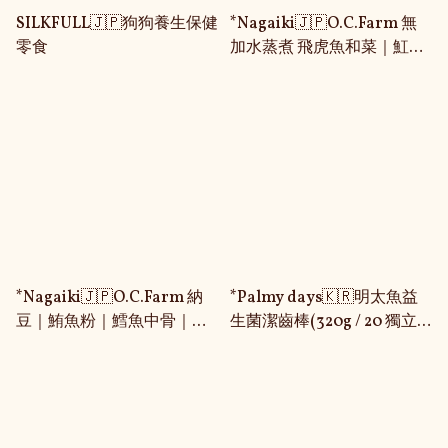
SILKFULL🇯🇵狗狗養生保健
*Nagaiki🇯🇵O.C.Farm 無
零食
加水蒸煮 飛虎魚和菜｜魟魚
肉｜雞胸肉三色丸子｜馬肉
｜豬耳｜豬肝｜雞腳｜犬用
鮮食包
*Nagaiki🇯🇵O.C.Farm 納
*Palmy days🇰🇷明太魚益
豆｜鮪魚粉｜鱈魚中骨｜鯊
生菌潔齒棒(320g / 20 獨立
魚肉｜火雞條｜鯛魚｜扇貝
包裝)
邊｜貓犬 健康小食