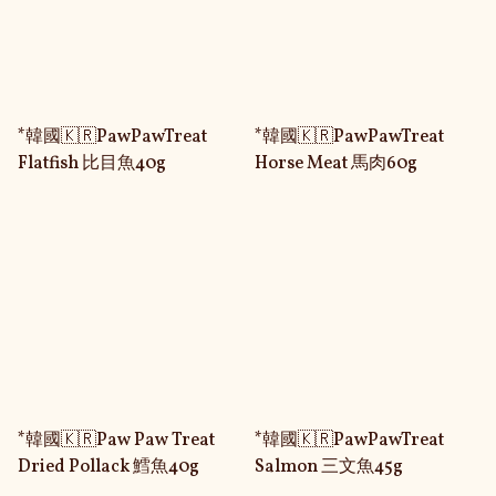
*韓國🇰🇷PawPawTreat
*韓國🇰🇷PawPawTreat
Flatfish 比目魚40g
Horse Meat 馬肉60g
*韓國🇰🇷Paw Paw Treat
*韓國🇰🇷PawPawTreat
Dried Pollack 鱈魚40g
Salmon 三文魚45g