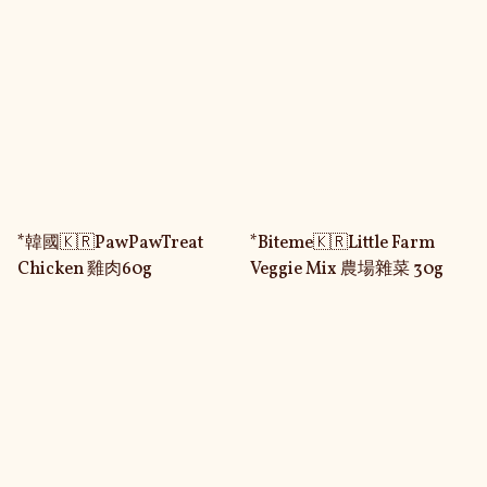
*韓國🇰🇷PawPawTreat
*Biteme🇰🇷Little Farm
Chicken 雞肉60g
Veggie Mix 農場雜菜 30g