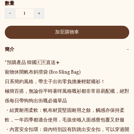
數量
−
+
加至購物車
簡介
−
*預購產品 韓國🇰🇷直送✈️

寵物休閒帆布斜揹袋 (Eco Sling Bag)

日系簡約風格，帶主子出街零負擔兼輕鬆襯衫！

極簡百搭，無論你平時著咩風格嘅衫都非常容易配襯，絕對
係每日帶狗狗出街嘅必備單品

・結實耐用柔軟：帆布材質堅固耐用之餘，觸感亦保持柔
軟，一年四季都適合使用，毛孩坐喺入面感覺包覆又舒服

・內置安全扣環：袋內特別設有防跳出安全扣，可以穿過開