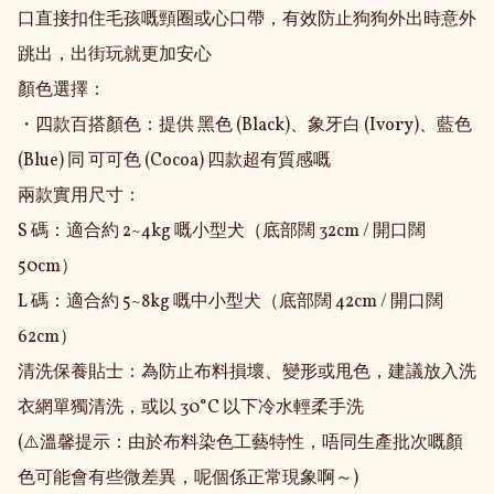
口直接扣住毛孩嘅頸圈或心口帶，有效防止狗狗外出時意外
跳出，出街玩就更加安心

顏色選擇：

・四款百搭顏色：提供 黑色 (Black)、象牙白 (Ivory)、藍色 
(Blue) 同 可可色 (Cocoa) 四款超有質感嘅

兩款實用尺寸：

S 碼：適合約 2~4kg 嘅小型犬（底部闊 32cm / 開口闊 
50cm）

L 碼：適合約 5~8kg 嘅中小型犬（底部闊 42cm / 開口闊 
62cm）

清洗保養貼士：為防止布料損壞、變形或甩色，建議放入洗
衣網單獨清洗，或以 30°C 以下冷水輕柔手洗

(⚠️溫馨提示：由於布料染色工藝特性，唔同生產批次嘅顏
色可能會有些微差異，呢個係正常現象啊～)