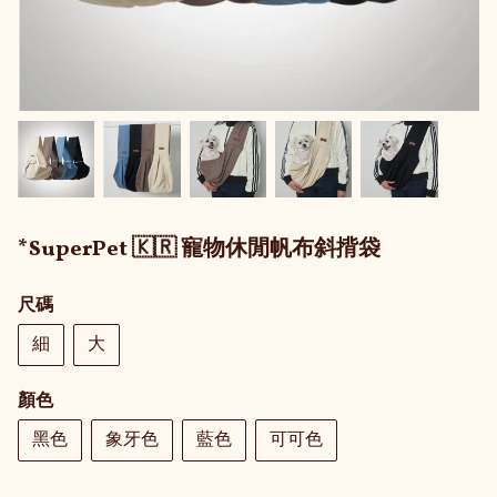
*SuperPet 🇰🇷 寵物休閒帆布斜揹袋
尺碼
細
大
顏色
黑色
象牙色
藍色
可可色