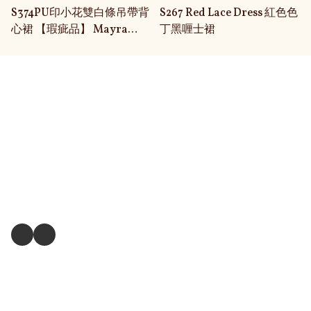
S374PU印小花雙白條吊帶背
S267 Red Lace Dress 紅色色
心裙 【瑕疵品】 Mayra
丁黑喱士裙
Sporty Tank Dress
關於我們
送貨及退換貨政策
送貨方式
毛孩衣服尺寸測量方式
關注我們