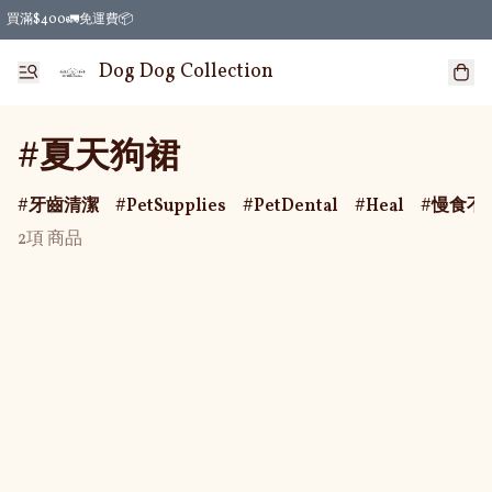
買滿$400🚛免運費📦
Dog Dog Collection
#夏天狗裙
牙齒清潔
PetSupplies
PetDental
Heal
慢食不
2項 商品