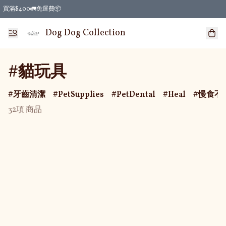
買滿$400🚛免運費📦
Dog Dog Collection
#貓玩具
牙齒清潔
PetSupplies
PetDental
Heal
慢食不
32項 商品